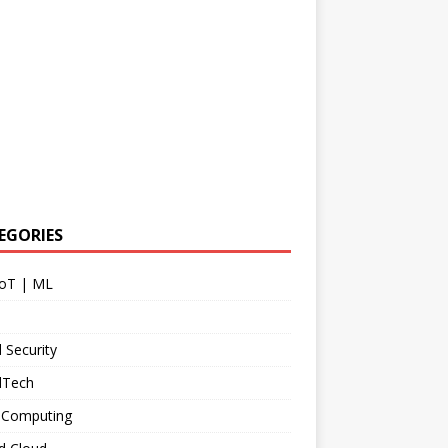
EGORIES
IoT | ML
 Security
dTech
 Computing