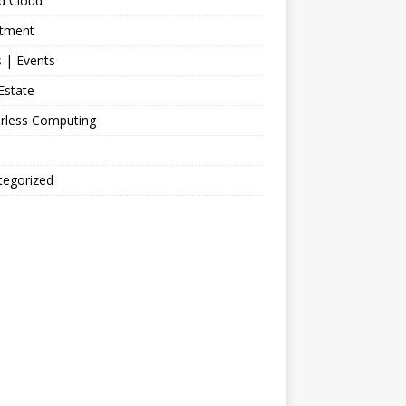
d Cloud
stment
 | Events
Estate
erless Computing
tegorized