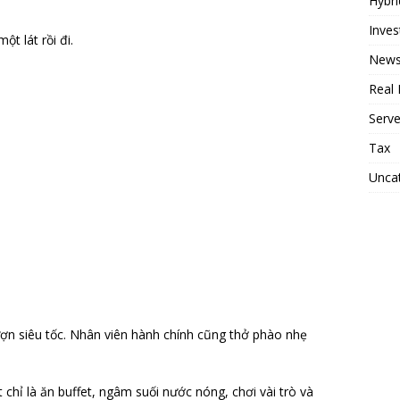
Hybri
Inve
t lát rồi đi.
News
Real 
Serv
Tax
Unca
lượn siêu tốc. Nhân viên hành chính cũng thở phào nhẹ
 chỉ là ăn buffet, ngâm suối nước nóng, chơi vài trò và