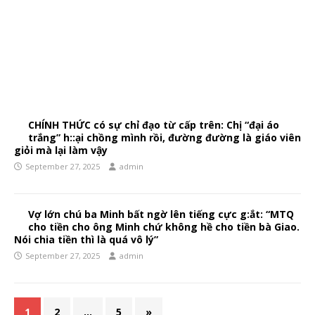
CHÍNH THỨC có sự chỉ đạo từ cấp trên: Chị “đại áo
trắng” h::ại chồng mình rồi, đường đường là giáo viên
giỏi mà lại làm vậy
September 27, 2025
admin
Vợ lớn chú ba Minh bất ngờ lên tiếng cực g:ắt: “MTQ
cho tiền cho ông Minh chứ không hề cho tiền bà Giao.
Nói chia tiền thì là quá vô lý”
September 27, 2025
admin
1
2
…
5
»