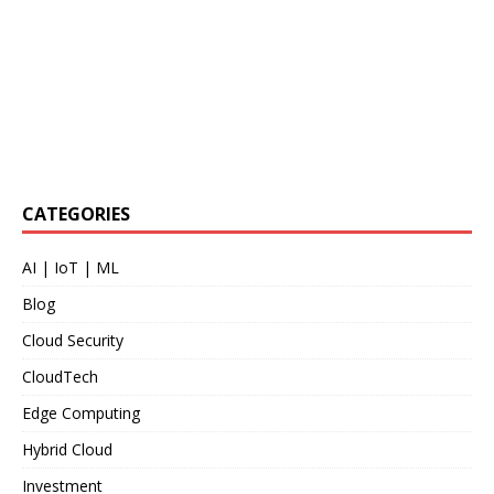
CATEGORIES
AI | IoT | ML
Blog
Cloud Security
CloudTech
Edge Computing
Hybrid Cloud
Investment