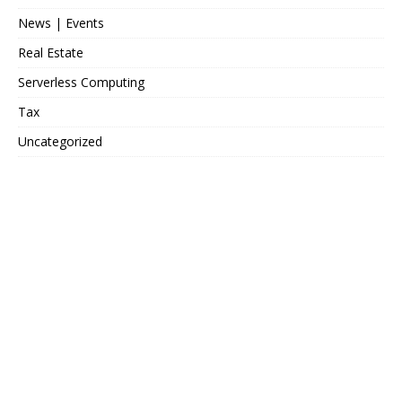
News | Events
Real Estate
Serverless Computing
Tax
Uncategorized