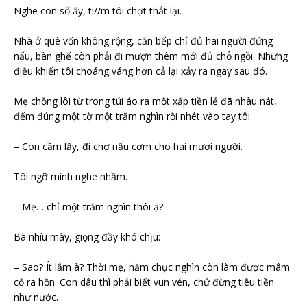
Nghe con số ấy, ti//m tôi chợt thắt lại.
Nhà ở quê vốn không rộng, căn bếp chỉ đủ hai người đứng
nấu, bàn ghế còn phải đi mượn thêm mới đủ chỗ ngồi. Nhưng
điều khiến tôi choáng váng hơn cả lại xảy ra ngay sau đó.
Mẹ chồng lôi từ trong túi áo ra một xấp tiền lẻ đã nhàu nát,
đếm đúng một tờ một trăm nghìn rồi nhét vào tay tôi.
– Con cầm lấy, đi chợ nấu cơm cho hai mươi người.
Tôi ngỡ mình nghe nhầm.
– Mẹ… chỉ một trăm nghìn thôi ạ?
Bà nhíu mày, giọng đầy khó chịu:
– Sao? Ít lắm à? Thời mẹ, năm chục nghìn còn làm được mâm
cỗ ra hồn. Con dâu thì phải biết vun vén, chứ đừng tiêu tiền
như nước.