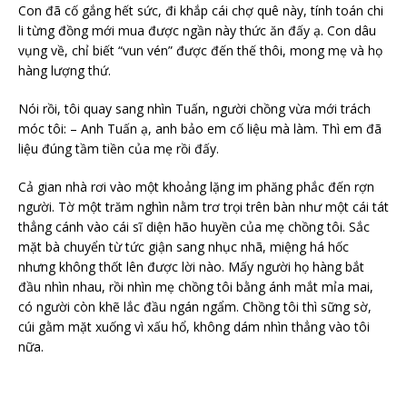
Con đã cố gắng hết sức, đi khắp cái chợ quê này, tính toán chi
li từng đồng mới mua được ngần này thức ăn đấy ạ. Con dâu
vụng về, chỉ biết “vun vén” được đến thế thôi, mong mẹ và họ
hàng lượng thứ.
Nói rồi, tôi quay sang nhìn Tuấn, người chồng vừa mới trách
móc tôi: – Anh Tuấn ạ, anh bảo em cố liệu mà làm. Thì em đã
liệu đúng tầm tiền của mẹ rồi đấy.
Cả gian nhà rơi vào một khoảng lặng im phăng phắc đến rợn
người. Tờ một trăm nghìn nằm trơ trọi trên bàn như một cái tát
thẳng cánh vào cái sĩ diện hão huyền của mẹ chồng tôi. Sắc
mặt bà chuyển từ tức giận sang nhục nhã, miệng há hốc
nhưng không thốt lên được lời nào. Mấy người họ hàng bắt
đầu nhìn nhau, rồi nhìn mẹ chồng tôi bằng ánh mắt mỉa mai,
có người còn khẽ lắc đầu ngán ngẩm. Chồng tôi thì sững sờ,
cúi gằm mặt xuống vì xấu hổ, không dám nhìn thẳng vào tôi
nữa.