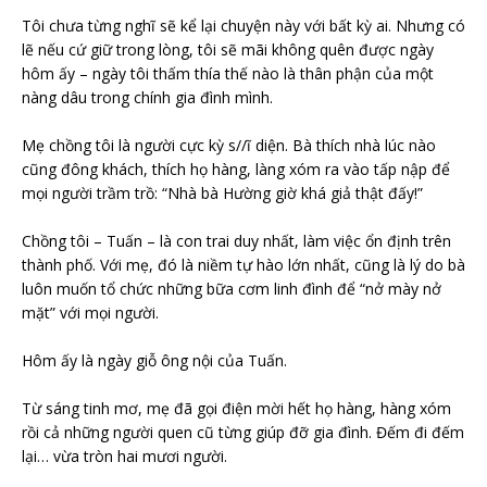
Tôi chưa từng nghĩ sẽ kể lại chuyện này với bất kỳ ai. Nhưng có
lẽ nếu cứ giữ trong lòng, tôi sẽ mãi không quên được ngày
hôm ấy – ngày tôi thấm thía thế nào là thân phận của một
nàng dâu trong chính gia đình mình.
Mẹ chồng tôi là người cực kỳ s//ĩ diện. Bà thích nhà lúc nào
cũng đông khách, thích họ hàng, làng xóm ra vào tấp nập để
mọi người trầm trồ: “Nhà bà Hường giờ khá giả thật đấy!”
Chồng tôi – Tuấn – là con trai duy nhất, làm việc ổn định trên
thành phố. Với mẹ, đó là niềm tự hào lớn nhất, cũng là lý do bà
luôn muốn tổ chức những bữa cơm linh đình để “nở mày nở
mặt” với mọi người.
Hôm ấy là ngày giỗ ông nội của Tuấn.
Từ sáng tinh mơ, mẹ đã gọi điện mời hết họ hàng, hàng xóm
rồi cả những người quen cũ từng giúp đỡ gia đình. Đếm đi đếm
lại… vừa tròn hai mươi người.