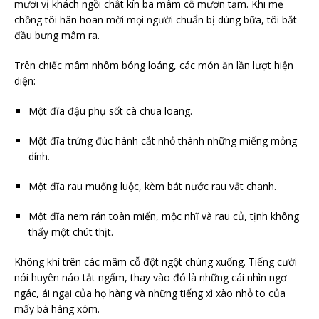
mươi vị khách ngồi chật kín ba mâm cỗ mượn tạm. Khi mẹ
chồng tôi hân hoan mời mọi người chuẩn bị dùng bữa, tôi bắt
đầu bưng mâm ra.
Trên chiếc mâm nhôm bóng loáng, các món ăn lần lượt hiện
diện:
Một đĩa đậu phụ sốt cà chua loãng.
Một đĩa trứng đúc hành cắt nhỏ thành những miếng mỏng
dính.
Một đĩa rau muống luộc, kèm bát nước rau vắt chanh.
Một đĩa nem rán toàn miến, mộc nhĩ và rau củ, tịnh không
thấy một chút thịt.
Không khí trên các mâm cỗ đột ngột chùng xuống. Tiếng cười
nói huyên náo tắt ngấm, thay vào đó là những cái nhìn ngơ
ngác, ái ngại của họ hàng và những tiếng xì xào nhỏ to của
mấy bà hàng xóm.