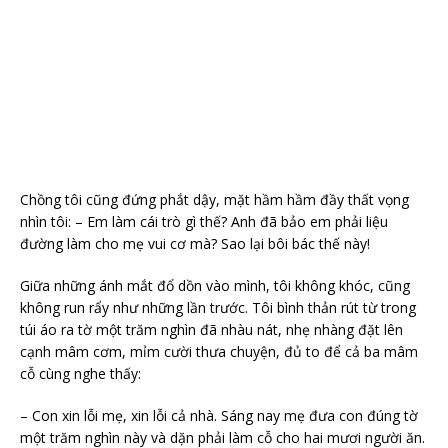
Chồng tôi cũng đứng phắt dậy, mặt hầm hầm đầy thất vọng
nhìn tôi: – Em làm cái trò gì thế? Anh đã bảo em phải liệu
đường làm cho mẹ vui cơ mà? Sao lại bôi bác thế này!
Giữa những ánh mắt đổ dồn vào mình, tôi không khóc, cũng
không run rẩy như những lần trước. Tôi bình thản rút từ trong
túi áo ra tờ một trăm nghìn đã nhàu nát, nhẹ nhàng đặt lên
cạnh mâm cơm, mỉm cười thưa chuyện, đủ to để cả ba mâm
cỗ cùng nghe thấy:
– Con xin lỗi mẹ, xin lỗi cả nhà. Sáng nay mẹ đưa con đúng tờ
một trăm nghìn này và dặn phải làm cỗ cho hai mươi người ăn.