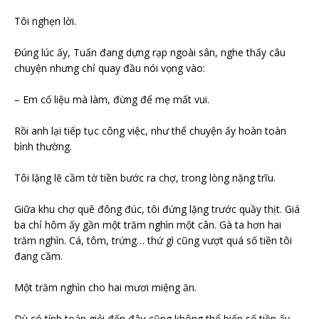
Tôi nghẹn lời.
Đúng lúc ấy, Tuấn đang dựng rạp ngoài sân, nghe thấy câu
chuyện nhưng chỉ quay đầu nói vọng vào:
– Em cố liệu mà làm, đừng để mẹ mất vui.
Rồi anh lại tiếp tục công việc, như thể chuyện ấy hoàn toàn
bình thường.
Tôi lặng lẽ cầm tờ tiền bước ra chợ, trong lòng nặng trĩu.
Giữa khu chợ quê đông đúc, tôi đứng lặng trước quầy thịt. Giá
ba chỉ hôm ấy gần một trăm nghìn một cân. Gà ta hơn hai
trăm nghìn. Cá, tôm, trứng… thứ gì cũng vượt quá số tiền tôi
đang cầm.
Một trăm nghìn cho hai mươi miệng ăn.
Dù có tính toán giỏi đến đâu cũng không thể biến số tiền ấy