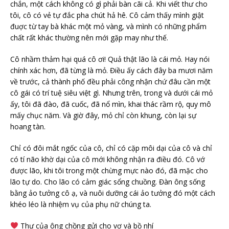
chắn, một cách không có gì phải bàn cãi cả. Khi viết thư cho
tôi, cô có vẻ tự đắc pha chút hả hê. Cô cảm thấy mình giật
đuợc từ tay bà khác một mỏ vàng, và mình có những phẩm
chất rất khác thường nên mới gặp may như thế.
Cô nhầm thảm hại quá cô ơi! Quả thật lão là cái mỏ. Hay nói
chính xác hơn, đã từng là mỏ. Điều ấy cách đây ba mươi năm
về trước, cả thành phố đều phải công nhận chứ đâu cần một
cô gái có trí tuệ siêu việt gì. Nhưng trên, trong và dưới cái mỏ
ấy, tôi đã đào, đã cuốc, đã nổ mìn, khai thác rầm rộ, quy mô
mấy chục năm. Và giờ đây, mỏ chỉ còn khung, còn lại sự
hoang tàn.
Chỉ có đôi mắt ngốc của cô, chỉ có cặp môi dại của cô và chỉ
có tí não khờ dại của cô mới không nhận ra điều đó. Cô vớ
được lão, khi tôi trong một chừng mực nào đó, đã mặc cho
lão tự do. Cho lão có cảm giác sổng chuồng. Đàn ông sống
bằng ảo tưởng cô ạ, và nuôi dưỡng cái ảo tưởng đó một cách
khéo léo là nhiệm vụ của phụ nữ chúng ta.
Thư của ông chồng gửi cho vợ và bồ nhí