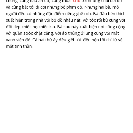
chung: cùng nấu ăn dở, cùng mua
cho
tôi những chai bia dở
và cùng bắt tôi đi coi những bộ phim dở. Nhưng hai bà, mỗi
người đều có những đặc điểm riêng ghê rợn. Bà đầu tiên thích
xuất hiện trong nhà với bộ đồ nhàu nát, với tóc rối bù cùng với
đôi dép chiếc nọ chiếc kia. Bà sau này xuất hiện nơi công cộng
với quần soóc chật căng, với áo thủng ở lưng cùng với mắt
xanh viền đỏ. Cả hai thứ ấy đều giết tôi, đều nện tôi chí tử về
mặt tinh thần.