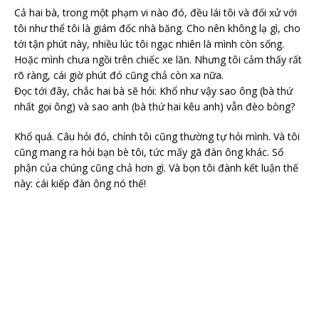
Cả hai bà, trong một phạm vi nào đó, đều lái tôi và đối xử với
tôi như thể tôi là giám đốc nhà băng. Cho nên không lạ gì, cho
tới tận phút này, nhiều lúc tôi ngạc nhiên là mình còn sống.
Hoặc mình chưa ngồi trên chiếc xe lăn. Nhưng tôi cảm thấy rất
rõ ràng, cái giờ phút đó cũng chả còn xa nữa.
Đọc tới đây, chắc hai bà sẽ hỏi: Khổ như vậy sao ông (bà thứ
nhất gọi ông) và sao anh (bà thứ hai kêu anh) vẫn đèo bòng?
Khổ quá. Câu hỏi đó, chính tôi cũng thường tự hỏi mình. Và tôi
cũng mang ra hỏi bạn bè tôi, tức mấy gã đàn ông khác. Số
phận của chúng cũng chả hơn gì. Và bọn tôi đành kết luận thế
này: cái kiếp đàn ông nó thế!