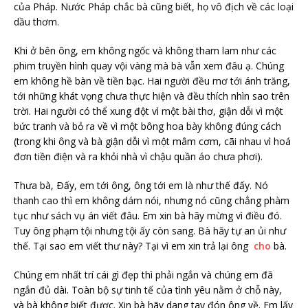
của Pháp. Nước Pháp chắc bà cũng biết, họ vô địch về các loại
dầu thơm.
Khi ở bên ông, em không ngốc và không tham lam như các
phim truyền hình quay vội vàng mà bà vẫn xem đâu ạ. Chúng
em không hề bàn về tiền bạc. Hai người đều mơ tới ánh trăng,
tới những khát vọng chưa thực hiện và đều thích nhìn sao trên
trời. Hai người có thể xung đột vì một bài thơ, giận dỗi vì một
bức tranh và bỏ ra về vì một bông hoa bày không đúng cách
(trong khi ông và bà giận dỗi vì một mâm cơm, cãi nhau vì hoá
đơn tiền điện và ra khỏi nhà vì chậu quần áo chưa phơi).
Thưa bà, Ðấy, em tới ông, ông tới em là như thế đấy. Nó
thanh cao thì em không dám nói, nhưng nó cũng chẳng phàm
tục như sách vụ án viết đâu. Em xin bà hãy mừng vì điều đó.
Tuy ông phạm tội nhưng tội ấy còn sang. Bà hãy tự an ủi như
thế. Tại sao em viết thư này? Tại vì em xin trả lại ông
cho
bà.
Chúng em nhất trí cái gì đẹp thì phải ngắn và chúng em đã
ngắn đủ dài. Toàn bộ sự tinh tế của tình yêu nằm ở chỗ này,
và bà không biết được. Xin bà hãy dang tay đón ông về. Em lấy