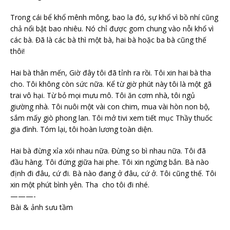
Trong cái bể khổ mênh mông, bao la đó, sự khổ vì bồ nhí cũng
chả nổi bật bao nhiêu. Nó chỉ được gom chung vào nỗi khổ vì
các bà. Đã là các bà thì một bà, hai bà hoặc ba bà cũng thế
thôi!
Hai bà thân mến, Giờ đây tôi đã tỉnh ra rồi. Tôi xin hai bà tha
cho. Tôi không còn sức nữa. Kể từ giờ phút này tôi là một gã
trai vô hại. Từ bỏ mọi mưu mô. Tôi ăn cơm nhà, tôi ngủ
giường nhà. Tôi nuôi một vài con chim, mua vài hòn non bộ,
sắm mấy giò phong lan. Tôi mở tivi xem tiết mục Thầy thuốc
gia đình. Tóm lại, tôi hoàn lương toàn diện.
Hai bà đừng xỉa xói nhau nữa. Đừng so bì nhau nữa. Tôi đã
đầu hàng. Tôi đứng giữa hai phe. Tôi xin ngừng bắn. Bà nào
định đi đâu, cứ đi. Bà nào đang ở đâu, cứ ở. Tôi cũng thế. Tôi
xin một phút bình yên. Tha
cho
tôi đi nhé.
———-
Bài & ảnh sưu tầm