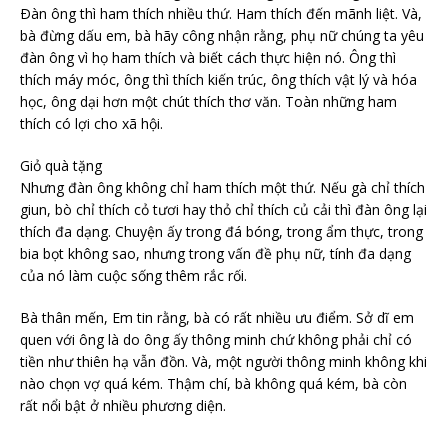
Ðàn ông thì ham thích nhiều thứ. Ham thích đến mãnh liệt. Và,
bà đừng dấu em, bà hãy công nhận rằng, phụ nữ chúng ta yêu
đàn ông vì họ ham thích và biết cách thực hiện nó. Ông thì
thích máy móc, ông thì thích kiến trúc, ông thích vật lý và hóa
học, ông dại hơn một chút thích thơ văn. Toàn những ham
thích có lợi cho xã hội.
Giỏ quà tặng
Nhưng đàn ông không chỉ ham thích một thứ. Nếu gà chỉ thích
giun, bò chỉ thích cỏ tươi hay thỏ chỉ thích củ cải thì đàn ông lại
thích đa dạng. Chuyện ấy trong đá bóng, trong ẩm thực, trong
bia bọt không sao, nhưng trong vấn đề phụ nữ, tính đa dạng
của nó làm cuộc sống thêm rắc rối.
Bà thân mến, Em tin rằng, bà có rất nhiều ưu điểm. Sở dĩ em
quen với ông là do ông ấy thông minh chứ không phải chỉ có
tiền như thiên hạ vẫn đồn. Và, một người thông minh không khi
nào chọn vợ quá kém. Thậm chí, bà không quá kém, bà còn
rất nổi bật ở nhiều phương diện.