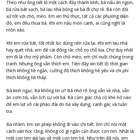
Theo như ông tiết lộ một cách đầy thành kính, bà nấu ăn ngon,
bà rửa bát sạch, bà lau nhà bóng và bà đi chợ rẻ. Bà còn đối
xử tốt với chó, mèo. Em xin thú thực, tất cả các phương diện
đó, em đều thua bà. Khi em nấu món canh, ai cũng nghĩ là
món xào.
Khi em rửa bát, tốt nhất lúc dùng nên rửa lại. Khi em lau nhà
hay quét nhà, em để cái đống rác chỗ nọ chỗ kia. Chợ duy nhất
em đi là chợ mỹ phẩm. Còn chó mèo, em chỉ nuôi chúng trong
tranh. Nhưng ông vẫn thích em. Tiện đây xin tiết lộ: thời gian
thích không hề ngắn, cường độ thích không hề yếu và chi phí
thích không hề thấp.
Bà kinh ngạc. Bà không tin ư? Bà nhớ rõ ông vẫn về nhà, vẫn
ăn cơm tối, vẫn lịch sự với bà. Bà cảm giác chả có khe hở nào
để em lọt vô cái pháo đài do bà xây dựng, canh gác và tuần
tra.
Bà nhầm. Em xin phép không đi vào chi tiết. Em chỉ nói một
cách văn học rằng, không có gì ngăn cản được con tim. Nhất là
một con tim già lao về một con tim trẻ. Như trên đã nói, em