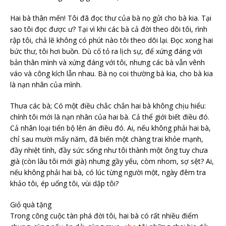
Hai bà thân mến! Tôi đã đọc thư của bà nọ gửi cho bà kia. Tại
sao tôi đọc được ư? Tại vì khi các bà cả đời theo dõi tôi, rình
rập tôi, chả lẽ không có phút nào tôi theo dõi lại. Đọc xong hai
bức thư, tôi hơi buồn. Dù cố tỏ ra lịch sự, để xứng đáng với
bản thân mình và xứng đáng với tôi, nhưng các bà vẫn vênh
váo và công kích lẫn nhau. Bà nọ coi thường bà kia, cho bà kia
là nạn nhân của mình.
Thưa các bà; Có một điều chắc chắn hai bà không chịu hiểu:
chính tôi mới là nạn nhân của hai bà. Cả thể giới biết điều đó.
Cả nhân loại tiến bộ lên án điều đó. Ai, nếu không phải hai bà,
chỉ sau mười mấy năm, đã biến một chàng trai khỏe mạnh,
đầy nhiệt tình, đầy sức sống như tôi thành một ông tuy chưa
già (còn lâu tôi mới già) nhưng gầy yếu, còm nhom, sợ sệt? Ai,
nếu không phải hai bà, có lúc từng người một, ngày đêm tra
khảo tôi, ép uổng tôi, vùi dập tôi?
Giỏ quà tặng
Trong công cuộc tàn phá đời tôi, hai bà có rất nhiều điểm