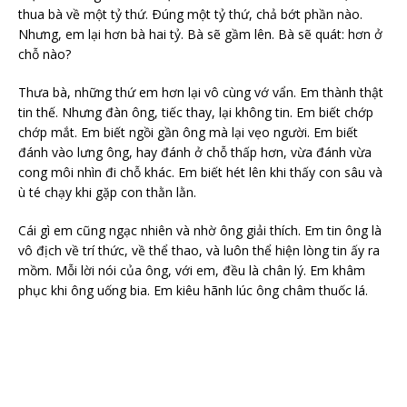
thua bà về một tỷ thứ. Ðúng một tỷ thứ, chả bớt phần nào.
Nhưng, em lại hơn bà hai tỷ. Bà sẽ gầm lên. Bà sẽ quát: hơn ở
chỗ nào?
Thưa bà, những thứ em hơn lại vô cùng vớ vẩn. Em thành thật
tin thế. Nhưng đàn ông, tiếc thay, lại không tin. Em biết chớp
chớp mắt. Em biết ngồi gần ông mà lại vẹo người. Em biết
đánh vào lưng ông, hay đánh ở chỗ thấp hơn, vừa đánh vừa
cong môi nhìn đi chỗ khác. Em biết hét lên khi thấy con sâu và
ù té chạy khi gặp con thằn lằn.
Cái gì em cũng ngạc nhiên và nhờ ông giải thích. Em tin ông là
vô địch về trí thức, về thể thao, và luôn thể hiện lòng tin ấy ra
mồm. Mỗi lời nói của ông, với em, đều là chân lý. Em khâm
phục khi ông uống bia. Em kiêu hãnh lúc ông châm thuốc lá.