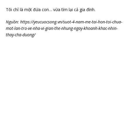
Tôi chỉ là một đứa con… vừa tìm lại cả gia đình.
Nguồn: https://yeucuocsong.vn/suot-4-nam-me-tai-hon-toi-chua-
mot-lan-tro-ve-nha-vi-gian-the-nhung-ngay-khoanh-khac-nhin-
thay-cha-duong/