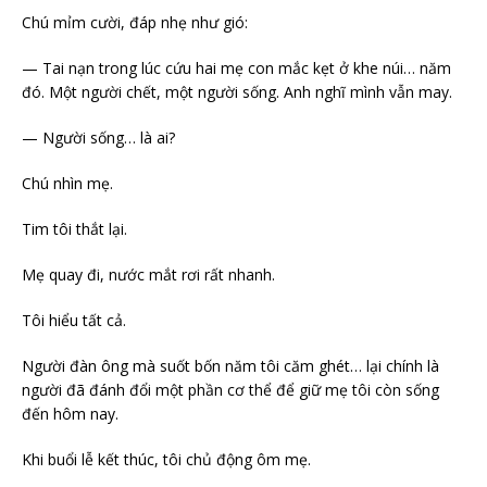
Chú mỉm cười, đáp nhẹ như gió:
— Tai nạn trong lúc cứu hai mẹ con mắc kẹt ở khe núi… năm
đó. Một người chết, một người sống. Anh nghĩ mình vẫn may.
— Người sống… là ai?
Chú nhìn mẹ.
Tim tôi thắt lại.
Mẹ quay đi, nước mắt rơi rất nhanh.
Tôi hiểu tất cả.
Người đàn ông mà suốt bốn năm tôi căm ghét… lại chính là
người đã đánh đổi một phần cơ thể để giữ mẹ tôi còn sống
đến hôm nay.
Khi buổi lễ kết thúc, tôi chủ động ôm mẹ.