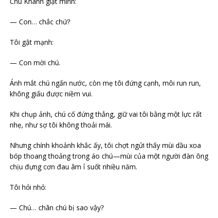
Chú Khánh giật mình:
— Con… chắc chứ?
Tôi gật mạnh:
— Con mời chú.
Ánh mắt chú ngấn nước, còn mẹ tôi đứng cạnh, môi run run,
không giấu được niềm vui.
Khi chụp ảnh, chú cố đứng thẳng, giữ vai tôi bằng một lực rất
nhẹ, như sợ tôi không thoải mái.
Nhưng chính khoảnh khắc ấy, tôi chợt ngửi thấy mùi dầu xoa
bóp thoang thoảng trong áo chú—mùi của một người đàn ông
chịu đựng cơn đau âm ỉ suốt nhiều năm.
Tôi hỏi nhỏ:
— Chú… chân chú bị sao vậy?