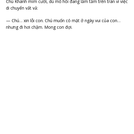
Chú Khánh mỉm cười, dù mồ hôi đang lấm tấm trên trán vì việc
di chuyển vất vả:
— Chú… xin lỗi con. Chú muốn có mặt ở ngày vui của con…
nhưng đi hơi chậm. Mong con đợi.