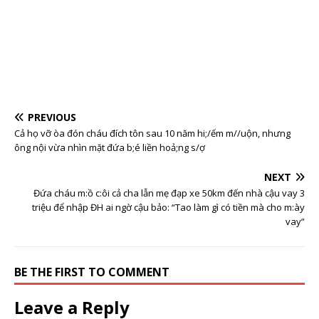
PREVIOUS
Cả họ vỡ òa đón cháu đích tôn sau 10 năm hi;/ếm m//uộn, nhưng
ông nội vừa nhìn mặt đứa b;é liền hoả;ng s/ợ
NEXT
Đứa cháu m:ồ c:ôi cả cha lẫn mẹ đạp xe 50km đến nhà cậu vay 3
triệu để nhập ĐH ai ngờ cậu bảo: “Tao làm gì có tiền mà cho m:ày
vay”
BE THE FIRST TO COMMENT
Leave a Reply