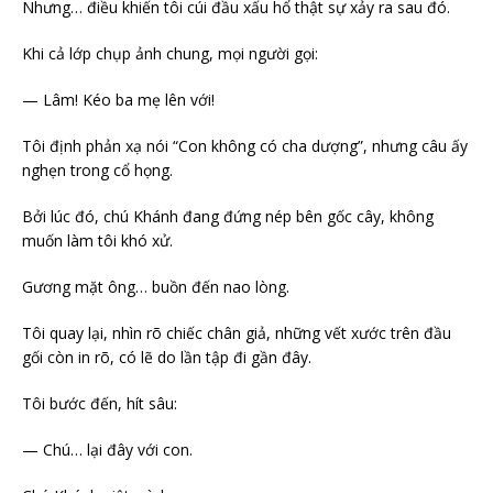
Nhưng… điều khiến tôi cúi đầu xấu hổ thật sự xảy ra sau đó.
Khi cả lớp chụp ảnh chung, mọi người gọi:
— Lâm! Kéo ba mẹ lên với!
Tôi định phản xạ nói “Con không có cha dượng”, nhưng câu ấy
nghẹn trong cổ họng.
Bởi lúc đó, chú Khánh đang đứng nép bên gốc cây, không
muốn làm tôi khó xử.
Gương mặt ông… buồn đến nao lòng.
Tôi quay lại, nhìn rõ chiếc chân giả, những vết xước trên đầu
gối còn in rõ, có lẽ do lần tập đi gần đây.
Tôi bước đến, hít sâu:
— Chú… lại đây với con.