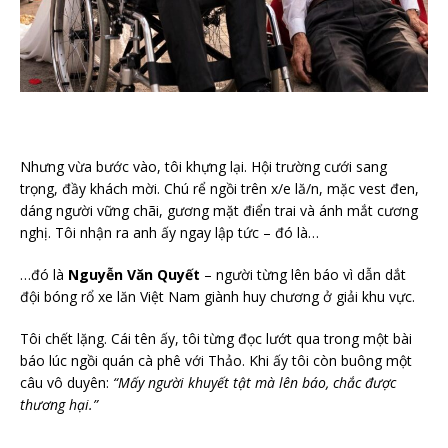
Nhưng vừa bước vào, tôi khựng lại. Hội trường cưới sang
trọng, đầy khách mời. Chú rể ngồi trên x/e lă/n, mặc vest đen,
dáng người vững chãi, gương mặt điển trai và ánh mắt cương
nghị. Tôi nhận ra anh ấy ngay lập tức – đó là…
…đó là
Nguyễn Văn Quyết
– người từng lên báo vì dẫn dắt
đội bóng rổ xe lăn Việt Nam giành huy chương ở giải khu vực.
Tôi chết lặng. Cái tên ấy, tôi từng đọc lướt qua trong một bài
báo lúc ngồi quán cà phê với Thảo. Khi ấy tôi còn buông một
câu vô duyên:
“Mấy người khuyết tật mà lên báo, chắc được
thương hại.”