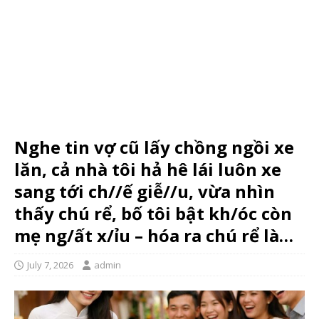
Nghe tin vợ cũ lấy chồng ngồi xe
lăn, cả nhà tôi hả hê lái luôn xe
sang tới ch//ế giễ//u, vừa nhìn
thấy chú rể, bố tôi bật kh/óc còn
mẹ ng/ất x/ỉu – hóa ra chú rể là…
July 7, 2026
admin