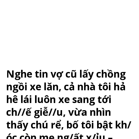
Nghe tin vợ cũ lấy chồng
ngồi xe lăn, cả nhà tôi hả
hê lái luôn xe sang tới
ch//ế giễ//u, vừa nhìn
thấy chú rể, bố tôi bật kh/
óc còn mẹ ng/ất x/ỉu –