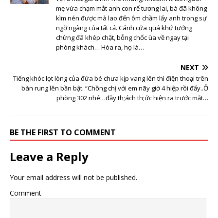
mẹ vừa chạm mắt anh con rể tương lai, bà đã không
kìm nén được mà lao đến ôm chầm lấy anh trong sự
ngỡ ngàng của tất cả. Cánh cửa quá khứ tưởng
chừng đã khép chặt, bỗng chốc ùa về ngay tại
phòng khách… Hóa ra, họ là…
NEXT
Tiếng khóc lọt lòng của đứa bé chưa kịp vang lên thì điện thoại trên
bàn rung lên bần bật. “Chồng chị với em nãy giờ 4 hiệp rồi đấy..Ở
phòng 302 nhé…đầy th;ách th;ức hiện ra trước mắt…
BE THE FIRST TO COMMENT
Leave a Reply
Your email address will not be published.
Comment