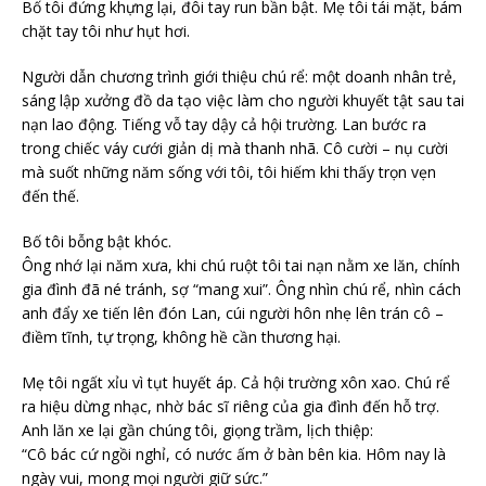
Bố tôi đứng khựng lại, đôi tay run bần bật. Mẹ tôi tái mặt, bám
chặt tay tôi như hụt hơi.
Người dẫn chương trình giới thiệu chú rể: một doanh nhân trẻ,
sáng lập xưởng đồ da tạo việc làm cho người khuyết tật sau tai
nạn lao động. Tiếng vỗ tay dậy cả hội trường. Lan bước ra
trong chiếc váy cưới giản dị mà thanh nhã. Cô cười – nụ cười
mà suốt những năm sống với tôi, tôi hiếm khi thấy trọn vẹn
đến thế.
Bố tôi bỗng bật khóc.
Ông nhớ lại năm xưa, khi chú ruột tôi tai nạn nằm xe lăn, chính
gia đình đã né tránh, sợ “mang xui”. Ông nhìn chú rể, nhìn cách
anh đẩy xe tiến lên đón Lan, cúi người hôn nhẹ lên trán cô –
điềm tĩnh, tự trọng, không hề cần thương hại.
Mẹ tôi ngất xỉu vì tụt huyết áp. Cả hội trường xôn xao. Chú rể
ra hiệu dừng nhạc, nhờ bác sĩ riêng của gia đình đến hỗ trợ.
Anh lăn xe lại gần chúng tôi, giọng trầm, lịch thiệp:
“Cô bác cứ ngồi nghỉ, có nước ấm ở bàn bên kia. Hôm nay là
ngày vui, mong mọi người giữ sức.”