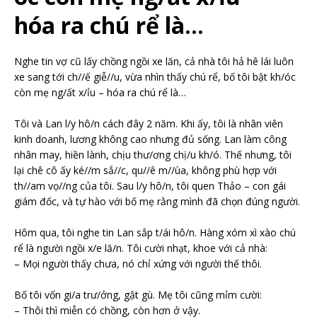
hóa ra chú rể là…
Nghe tin vợ cũ lấy chồng ngồi xe lăn, cả nhà tôi hả hê lái luôn
xe sang tới ch//ế giễ//u, vừa nhìn thấy chú rể, bố tôi bật kh/óc
còn mẹ ng/ất x/ỉu – hóa ra chú rể là…
Tôi và Lan l/y hô/n cách đây 2 năm. Khi ấy, tôi là nhân viên
kinh doanh, lương không cao nhưng đủ sống. Lan làm công
nhân may, hiền lành, chịu thư/ơng chị/u kh/ó. Thế nhưng, tôi
lại chê cô ấy ké//m sắ//c, qu//ê m//ùa, không phù hợp với
th//am vọ//ng của tôi. Sau l/y hô/n, tôi quen Thảo – con gái
giám đốc, và tự hào với bố mẹ rằng mình đã chọn đúng người.
Hôm qua, tôi nghe tin Lan sắp t/ái hô/n. Hàng xóm xì xào chú
rể là người ngồi x/e lă/n. Tôi cười nhạt, khoe với cả nhà:
– Mọi người thấy chưa, nó chỉ xứng với người thế thôi.
Bố tôi vốn gi/a trư/ởng, gật gù. Mẹ tôi cũng mỉm cười:
– Thôi thì miễn có chồng, còn hơn ở vậy.