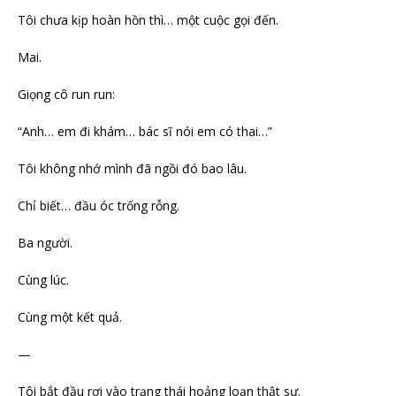
Tôi chưa kịp hoàn hồn thì… một cuộc gọi đến.
Mai.
Giọng cô run run:
“Anh… em đi khám… bác sĩ nói em có thai…”
Tôi không nhớ mình đã ngồi đó bao lâu.
Chỉ biết… đầu óc trống rỗng.
Ba người.
Cùng lúc.
Cùng một kết quả.
—
Tôi bắt đầu rơi vào trạng thái hoảng loạn thật sự.