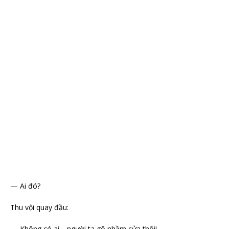
— Ai đó?
Thu vội quay đầu:
— Không có ai… người ta gõ nhầm cửa thôi!