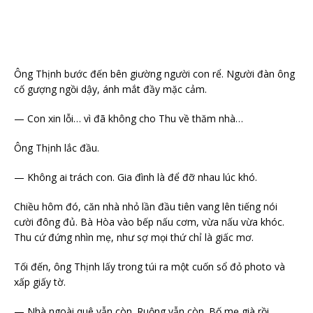
Ông Thịnh bước đến bên giường người con rể. Người đàn ông
cố gượng ngồi dậy, ánh mắt đầy mặc cảm.
— Con xin lỗi… vì đã không cho Thu về thăm nhà…
Ông Thịnh lắc đầu.
— Không ai trách con. Gia đình là để đỡ nhau lúc khó.
Chiều hôm đó, căn nhà nhỏ lần đầu tiên vang lên tiếng nói
cười đông đủ. Bà Hòa vào bếp nấu cơm, vừa nấu vừa khóc.
Thu cứ đứng nhìn mẹ, như sợ mọi thứ chỉ là giấc mơ.
Tối đến, ông Thịnh lấy trong túi ra một cuốn sổ đỏ photo và
xấp giấy tờ.
— Nhà ngoài quê vẫn còn. Ruộng vẫn còn. Bố mẹ già rồi,