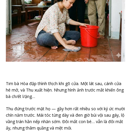
Tim bà Hòa đập thình thịch khi gõ cửa. Một lát sau, cánh cửa
hé mở, và Thu xuất hiện. Nhưng hình ảnh trước mắt khiến ông
bà ch/ết l/ặng…
Thu đứng trước mặt họ — gầy hơn rất nhiều so với ký ức mười
chín năm trước. Mái tóc từng dày và đen giờ búi vội sau gáy, lộ
vầng trán hằn nếp nhăn sớm. Đôi mắt con bé… vẫn là đôi mắt
ấy, nhưng thâm quầng và mệt mỏi.