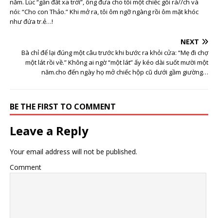
năm. Lúc “gần đất xa trời”, ông đưa cho tôi một chiếc gối rá//ch và
nói: “Cho con Thảo.” Khi mở ra, tôi ôm ngỡ ngàng rồi ôm mặt khóc
như đứa tr.ẻ…!
NEXT
Bà chỉ để lại đúng một câu trước khi bước ra khỏi cửa: “Mẹ đi chợ
một lát rồi về.” Không ai ngờ “một lát” ấy kéo dài suốt mười một
năm.cho đến ngày họ mở chiếc hộp cũ dưới gầm giường…
BE THE FIRST TO COMMENT
Leave a Reply
Your email address will not be published.
Comment