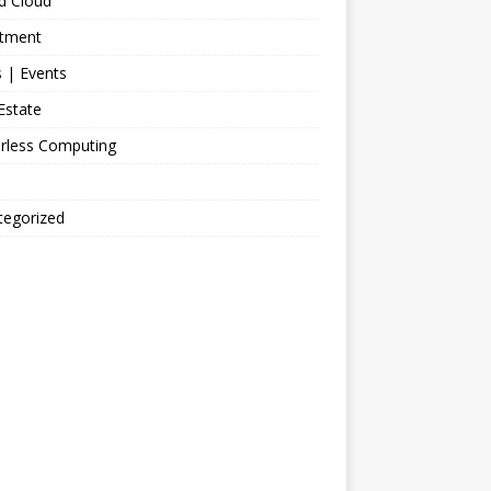
d Cloud
stment
 | Events
Estate
erless Computing
tegorized