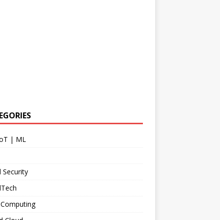
EGORIES
IoT | ML
 Security
dTech
 Computing