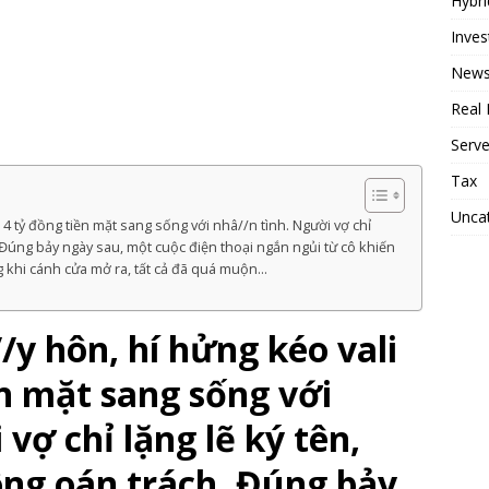
Hybri
Inve
News
Real 
Serv
Tax
Unca
 4 tỷ đồng tiền mặt sang sống với nhâ//n tình. Người vợ chỉ
 Đúng bảy ngày sau, một cuộc điện thoại ngắn ngủi từ cô khiến
g khi cánh cửa mở ra, tất cả đã quá muộn…
/y hôn, hí hửng kéo vali
n mặt sang sống với
vợ chỉ lặng lẽ ký tên,
ông oán trách. Đúng bảy