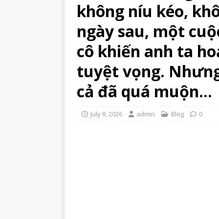
không níu kéo, kh
ngày sau, một cuộc
cô khiến anh ta ho
tuyệt vọng. Nhưng
cả đã quá muộn…
July 9, 2026
admin
Blog
0