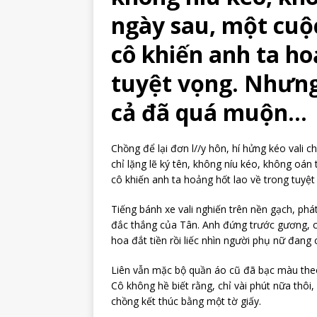
ngày sau, một cuộc
cô khiến anh ta ho
tuyệt vọng. Nhưng
cả đã quá muộn…
Chồng để lại đơn l//y hôn, hí hửng kéo vali c
chỉ lặng lẽ ký tên, không níu kéo, không oán
cô khiến anh ta hoảng hốt lao về trong tuyệ
Tiếng bánh xe vali nghiến trên nền gạch, phá
đắc thắng của Tân. Anh đứng trước gương, cẩ
hoa đắt tiền rồi liếc nhìn người phụ nữ đang 
Liên vẫn mặc bộ quần áo cũ đã bạc màu theo n
Cô không hề biết rằng, chỉ vài phút nữa thô
chồng kết thúc bằng một tờ giấy.