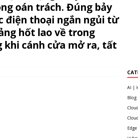
ông oán trách. Đúng bảy
 điện thoại ngắn ngủi từ
ảng hốt lao về trong
 khi cánh cửa mở ra, tất
CAT
AI | 
Blog
Cloud
Clou
Edge