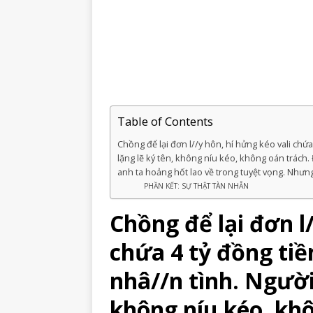
Table of Contents
Chồng để lại đơn l//y hôn, hí hửng kéo vali chứa
lặng lẽ ký tên, không níu kéo, không oán trách.
anh ta hoảng hốt lao về trong tuyệt vọng. Nhưn
PHẦN KẾT: SỰ THẬT TÀN NHẪN
Chồng để lại đơn l/
chứa 4 tỷ đồng tiề
nhâ//n tình. Người 
không níu kéo, kh