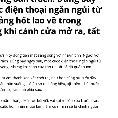
 điện thoại ngắn ngủi từ
ảng hốt lao về trong
 khi cánh cửa mở ra, tất
hứa 4 tỷ đồng tiền mặt sang sống với nhâ//n tình. Người vợ
 trách. Đúng bảy ngày sau, một cuộc điện thoại ngắn ngủi từ
t vọng. Nhưng khi cánh cửa mở ra, tất cả đã quá muộn…
t ra âm thanh ken két chói tai, như hòa cùng nụ cười đầy
n thận vuốt lại cổ áo sơ mi hàng hiệu, xịt thêm chút nước
cặm cụi lau nhà phía sau.
ăm tháng. Mái tóc búi vội, vài sợi rơi lòa xòa trước trán.
i, cuộc hôn nhân mười lăm năm của mình sẽ bị chính người