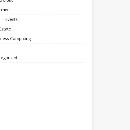
d Cloud
stment
 | Events
Estate
erless Computing
tegorized