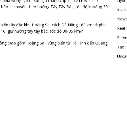
Hybri
 phía Đông Nam. Sức gió mạnh cấp 11-12 (103 – 117
ới, bão di chuyển theo hướng Tây Tây Bắc, tốc độ khoảng 30-
Inve
News
 biển tây đặc khu Hoàng Sa, cách Đà Nẵng 180 km về phía
Real 
 16, giữ hướng tây tây bắc, tốc độ 30-35 km/h.
Serv
Đông (bao gồm Hoàng Sa); vùng biển từ Hà Tĩnh đến Quảng
Tax
Unca