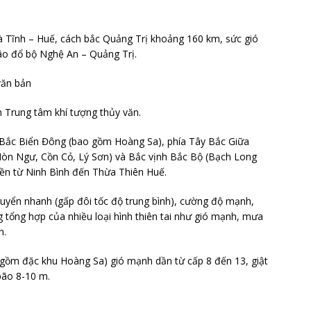
à Tĩnh – Huế, cách bắc Quảng Trị khoảng 160 km, sức gió
bão đổ bộ Nghệ An – Quảng Trị.
 Trung tâm khí tượng thủy văn.
 Bắc Biển Đông (bao gồm Hoàng Sa), phía Tây Bắc Giữa
òn Ngư, Cồn Cỏ, Lý Sơn) và Bắc vịnh Bắc Bộ (Bạch Long
liền từ Ninh Bình đến Thừa Thiên Huế.
huyển nhanh (gấp đôi tốc độ trung bình), cường độ mạnh,
 tổng hợp của nhiều loại hình thiên tai như gió mạnh, mưa
n.
gồm đặc khu Hoàng Sa) gió mạnh dần từ cấp 8 đến 13, giật
bão 8-10 m.