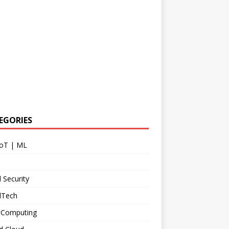
EGORIES
IoT | ML
 Security
dTech
 Computing