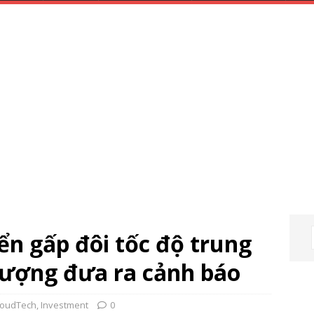
ển gấp đôi tốc độ trung
 tượng đưa ra cảnh báo
loudTech
,
Investment
0